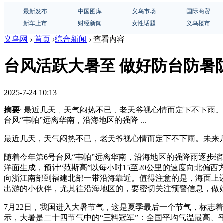
最新发布
中国图库
义乌市场
国际商贸
新车上市
财经新闻
女性话题
义乌楼市
义乌网
›
首页
›
综合新闻
›
查看内容
台风活跃大暑至 做好防台防暑
2025-7-24 10:13
摘要
: 最近几天，天气闷热不已，老天爷视心情而定下不下雨
台风“韦帕”远离华南，沿海地区的强降 ...
最近几天，天气闷热不已，老天爷视心情而定下不下雨。未来
随着今年第6号台风“韦帕”远离华南，沿海地区的强降雨逐步缩
洋面生成，预计“范斯高”以每小时15至20公里的速度向北偏西
向浙江南部到福建北部一带沿海靠近。值得注意的是，海面上还
出游的小伙伴，尤其往沿海地区的，要密切关注预警信息，做
7月22日，我国进入大暑节气，这是夏季最后一个节气，标志
示，大暑是二十四节气中的“三料冠军”：全国平均气温最高、