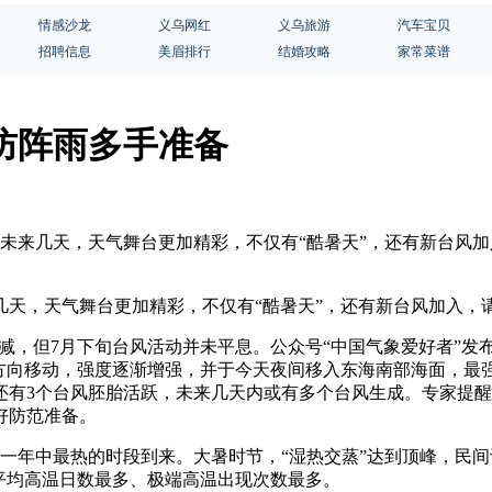
情感沙龙
义乌网红
义乌旅游
汽车宝贝
招聘信息
美眉排行
结婚攻略
家常菜谱
防阵雨多手准备
。未来几天，天气舞台更加精彩，不仅有“酷暑天”，还有新台风加
几天，天气舞台更加精彩，不仅有“酷暑天”，还有新台风加入，
减，但7月下旬台风活动并未平息。公众号“中国气象爱好者”发
方向移动，强度逐渐增强，并于今天夜间移入东海南部海面，最强可达
有3个台风胚胎活跃，未来几天内或有多个台风生成。专家提醒
好防范准备。
着一年中最热的时段到来。大暑时节，“湿热交蒸”达到顶峰，民间
平均高温日数最多、极端高温出现次数最多。