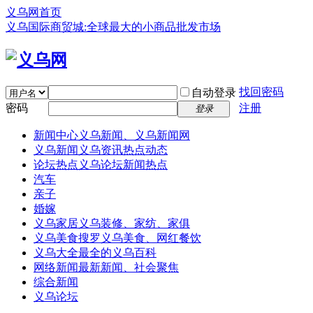
义乌网首页
义乌国际商贸城:全球最大的小商品批发市场
找回密码
自动登录
密码
注册
登录
新闻中心
义乌新闻、义乌新闻网
义乌新闻
义乌资讯热点动态
论坛热点
义乌论坛新闻热点
汽车
亲子
婚嫁
义乌家居
义乌装修、家纺、家俱
义乌美食
搜罗义乌美食、网红餐饮
义乌大全
最全的义乌百科
网络新闻
最新新闻、社会聚焦
综合新闻
义乌论坛