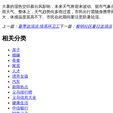
大暑的湿热交织着台风影响，未来天气将迎来波动。据市气象
雨天气。整体上，天气趋势向多雨过渡，市民出行需随身携带雨
大，体感温度居高不下。市民在此期间要注意防暑祛湿。
上一篇：
夏季送清凉 情系环卫工
下一篇：
黎明社区夏日送清凉
相关分类
亲子
婚嫁
美食
家居
人才
漂亮女孩
汽车
新闻热点
义乌排行榜
义乌信息大全
健康生活
中信银行