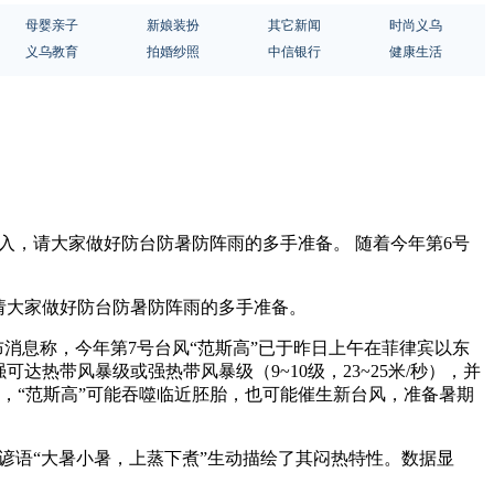
母婴亲子
新娘装扮
其它新闻
时尚义乌
义乌教育
拍婚纱照
中信银行
健康生活
入，请大家做好防台防暑防阵雨的多手准备。 随着今年第6号
请大家做好防台防暑防阵雨的多手准备。
布消息称，今年第7号台风“范斯高”已于昨日上午在菲律宾以东
热带风暴级或强热带风暴级（9~10级，23~25米/秒），并
，“范斯高”可能吞噬临近胚胎，也可能催生新台风，准备暑期
谚语“大暑小暑，上蒸下煮”生动描绘了其闷热特性。数据显