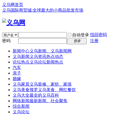
义乌网首页
义乌国际商贸城:全球最大的小商品批发市场
找回密码
自动登录
密码
注册
登录
新闻中心
义乌新闻、义乌新闻网
义乌新闻
义乌资讯热点动态
论坛热点
义乌论坛新闻热点
汽车
亲子
婚嫁
义乌家居
义乌装修、家纺、家俱
义乌美食
搜罗义乌美食、网红餐饮
义乌大全
最全的义乌百科
网络新闻
最新新闻、社会聚焦
综合新闻
义乌论坛