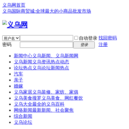
义乌网首页
义乌国际商贸城:全球最大的小商品批发市场
找回密码
自动登录
密码
注册
登录
新闻中心
义乌新闻、义乌新闻网
义乌新闻
义乌资讯热点动态
论坛热点
义乌论坛新闻热点
汽车
亲子
婚嫁
义乌家居
义乌装修、家纺、家俱
义乌美食
搜罗义乌美食、网红餐饮
义乌大全
最全的义乌百科
网络新闻
最新新闻、社会聚焦
综合新闻
义乌论坛