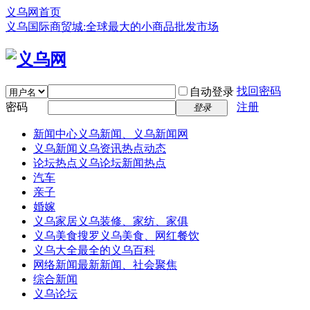
义乌网首页
义乌国际商贸城:全球最大的小商品批发市场
找回密码
自动登录
密码
注册
登录
新闻中心
义乌新闻、义乌新闻网
义乌新闻
义乌资讯热点动态
论坛热点
义乌论坛新闻热点
汽车
亲子
婚嫁
义乌家居
义乌装修、家纺、家俱
义乌美食
搜罗义乌美食、网红餐饮
义乌大全
最全的义乌百科
网络新闻
最新新闻、社会聚焦
综合新闻
义乌论坛