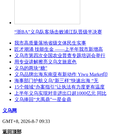
“浙BA”义乌队客场击败浦江队晋级半决赛
我市高质量落地省级文体民生实事
匠才潮涌 技能生金 ——上半年我市新增高
义乌市第四次全国农业普查专题培训会举行
用专业讲解擦亮义乌文旅底色
义乌的两块“糖”
义乌品牌出海东南亚有新动作 Yiwu Market印
海事部门护航义乌“新三样”快速出海 “无
15个领域“办案指引”让执法有力度更有温度
上半年义乌实现对非进出口超1000亿元 同比
义乌捧回“大禹鼎”一星金鼎
义乌网
GMT+8, 2026-8-7 09:33
返回顶部