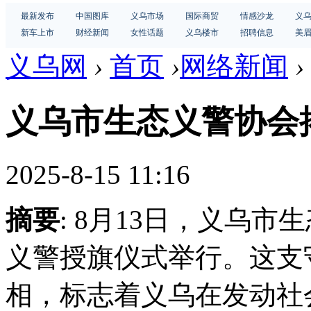
最新发布
中国图库
义乌市场
国际商贸
情感沙龙
义
新车上市
财经新闻
女性话题
义乌楼市
招聘信息
美
义乌网
›
首页
›
网络新闻
›
义乌市生态义警协会
2025-8-15 11:16
摘要
: 8月13日，义乌
义警授旗仪式举行。这支
相，标志着义乌在发动社