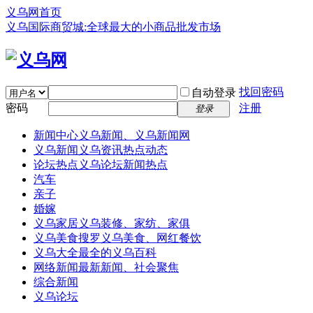
义乌网首页
义乌国际商贸城:全球最大的小商品批发市场
找回密码
自动登录
密码
注册
登录
新闻中心
义乌新闻、义乌新闻网
义乌新闻
义乌资讯热点动态
论坛热点
义乌论坛新闻热点
汽车
亲子
婚嫁
义乌家居
义乌装修、家纺、家俱
义乌美食
搜罗义乌美食、网红餐饮
义乌大全
最全的义乌百科
网络新闻
最新新闻、社会聚焦
综合新闻
义乌论坛