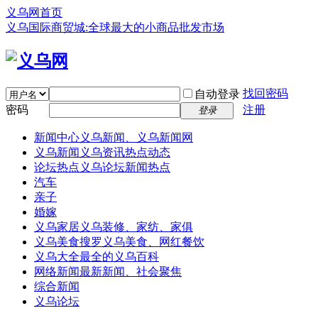
义乌网首页
义乌国际商贸城:全球最大的小商品批发市场
找回密码
自动登录
密码
注册
登录
新闻中心
义乌新闻、义乌新闻网
义乌新闻
义乌资讯热点动态
论坛热点
义乌论坛新闻热点
汽车
亲子
婚嫁
义乌家居
义乌装修、家纺、家俱
义乌美食
搜罗义乌美食、网红餐饮
义乌大全
最全的义乌百科
网络新闻
最新新闻、社会聚焦
综合新闻
义乌论坛