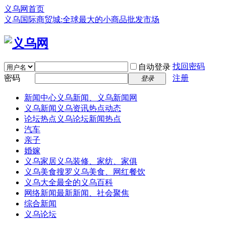
义乌网首页
义乌国际商贸城:全球最大的小商品批发市场
找回密码
自动登录
密码
注册
登录
新闻中心
义乌新闻、义乌新闻网
义乌新闻
义乌资讯热点动态
论坛热点
义乌论坛新闻热点
汽车
亲子
婚嫁
义乌家居
义乌装修、家纺、家俱
义乌美食
搜罗义乌美食、网红餐饮
义乌大全
最全的义乌百科
网络新闻
最新新闻、社会聚焦
综合新闻
义乌论坛