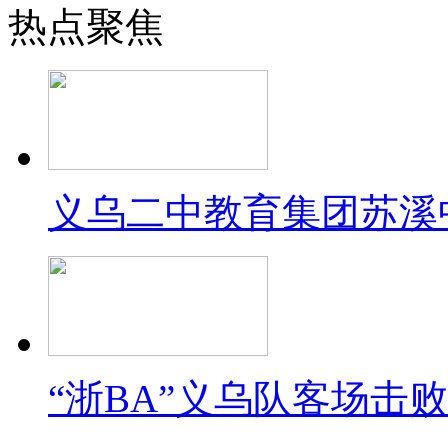
热点聚焦
义乌二中教育集团苏溪
“浙BA”义乌队客场击