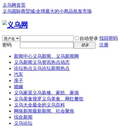
义乌网首页
义乌国际商贸城:全球最大的小商品批发市场
找回密码
自动登录
密码
注册
登录
新闻中心
义乌新闻、义乌新闻网
义乌新闻
义乌资讯热点动态
论坛热点
义乌论坛新闻热点
汽车
亲子
婚嫁
义乌家居
义乌装修、家纺、家俱
义乌美食
搜罗义乌美食、网红餐饮
义乌大全
最全的义乌百科
网络新闻
最新新闻、社会聚焦
综合新闻
义乌论坛