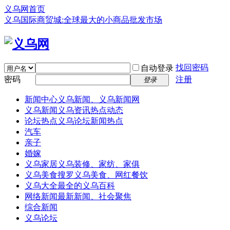
义乌网首页
义乌国际商贸城:全球最大的小商品批发市场
找回密码
自动登录
密码
注册
登录
新闻中心
义乌新闻、义乌新闻网
义乌新闻
义乌资讯热点动态
论坛热点
义乌论坛新闻热点
汽车
亲子
婚嫁
义乌家居
义乌装修、家纺、家俱
义乌美食
搜罗义乌美食、网红餐饮
义乌大全
最全的义乌百科
网络新闻
最新新闻、社会聚焦
综合新闻
义乌论坛