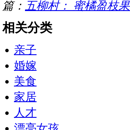
篇：
五柳村： 蜜橘盈枝
相关分类
亲子
婚嫁
美食
家居
人才
漂亮女孩