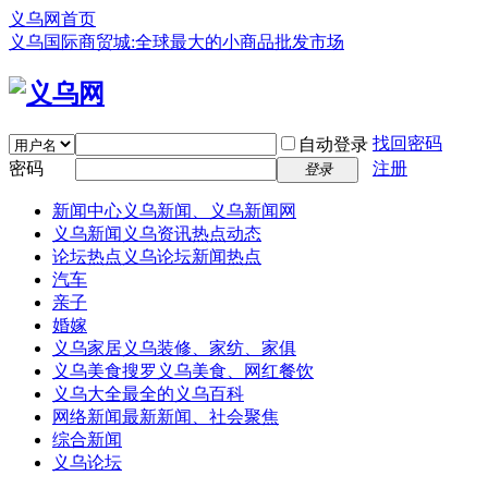
义乌网首页
义乌国际商贸城:全球最大的小商品批发市场
找回密码
自动登录
密码
注册
登录
新闻中心
义乌新闻、义乌新闻网
义乌新闻
义乌资讯热点动态
论坛热点
义乌论坛新闻热点
汽车
亲子
婚嫁
义乌家居
义乌装修、家纺、家俱
义乌美食
搜罗义乌美食、网红餐饮
义乌大全
最全的义乌百科
网络新闻
最新新闻、社会聚焦
综合新闻
义乌论坛