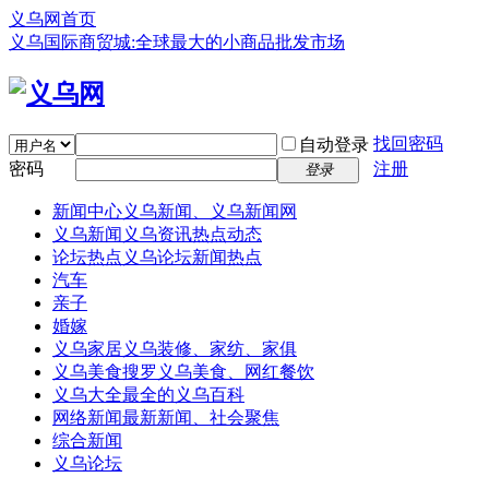
义乌网首页
义乌国际商贸城:全球最大的小商品批发市场
找回密码
自动登录
密码
注册
登录
新闻中心
义乌新闻、义乌新闻网
义乌新闻
义乌资讯热点动态
论坛热点
义乌论坛新闻热点
汽车
亲子
婚嫁
义乌家居
义乌装修、家纺、家俱
义乌美食
搜罗义乌美食、网红餐饮
义乌大全
最全的义乌百科
网络新闻
最新新闻、社会聚焦
综合新闻
义乌论坛