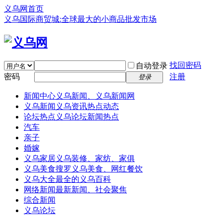
义乌网首页
义乌国际商贸城:全球最大的小商品批发市场
找回密码
自动登录
密码
注册
登录
新闻中心
义乌新闻、义乌新闻网
义乌新闻
义乌资讯热点动态
论坛热点
义乌论坛新闻热点
汽车
亲子
婚嫁
义乌家居
义乌装修、家纺、家俱
义乌美食
搜罗义乌美食、网红餐饮
义乌大全
最全的义乌百科
网络新闻
最新新闻、社会聚焦
综合新闻
义乌论坛