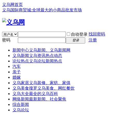
义乌网首页
义乌国际商贸城:全球最大的小商品批发市场
找回密码
自动登录
密码
注册
登录
新闻中心
义乌新闻、义乌新闻网
义乌新闻
义乌资讯热点动态
论坛热点
义乌论坛新闻热点
汽车
亲子
婚嫁
义乌家居
义乌装修、家纺、家俱
义乌美食
搜罗义乌美食、网红餐饮
义乌大全
最全的义乌百科
网络新闻
最新新闻、社会聚焦
综合新闻
义乌论坛