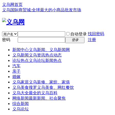
义乌网首页
义乌国际商贸城:全球最大的小商品批发市场
找回密码
自动登录
密码
注册
登录
新闻中心
义乌新闻、义乌新闻网
义乌新闻
义乌资讯热点动态
论坛热点
义乌论坛新闻热点
汽车
亲子
婚嫁
义乌家居
义乌装修、家纺、家俱
义乌美食
搜罗义乌美食、网红餐饮
义乌大全
最全的义乌百科
网络新闻
最新新闻、社会聚焦
综合新闻
义乌论坛