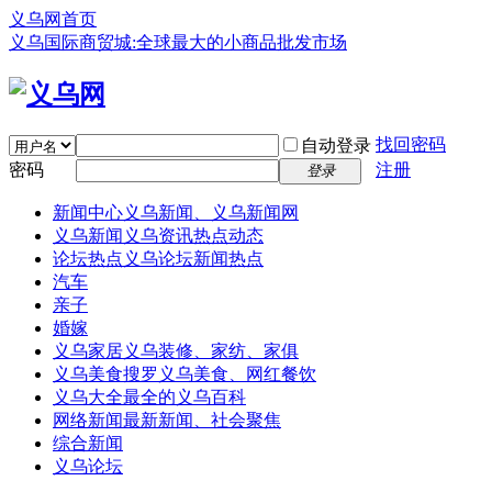
义乌网首页
义乌国际商贸城:全球最大的小商品批发市场
找回密码
自动登录
密码
注册
登录
新闻中心
义乌新闻、义乌新闻网
义乌新闻
义乌资讯热点动态
论坛热点
义乌论坛新闻热点
汽车
亲子
婚嫁
义乌家居
义乌装修、家纺、家俱
义乌美食
搜罗义乌美食、网红餐饮
义乌大全
最全的义乌百科
网络新闻
最新新闻、社会聚焦
综合新闻
义乌论坛