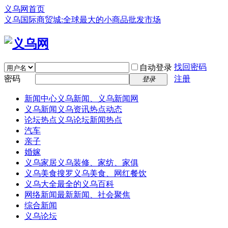
义乌网首页
义乌国际商贸城:全球最大的小商品批发市场
找回密码
自动登录
密码
注册
登录
新闻中心
义乌新闻、义乌新闻网
义乌新闻
义乌资讯热点动态
论坛热点
义乌论坛新闻热点
汽车
亲子
婚嫁
义乌家居
义乌装修、家纺、家俱
义乌美食
搜罗义乌美食、网红餐饮
义乌大全
最全的义乌百科
网络新闻
最新新闻、社会聚焦
综合新闻
义乌论坛