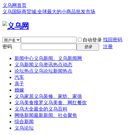
义乌网首页
义乌国际商贸城:全球最大的小商品批发市场
找回密码
自动登录
密码
注册
登录
新闻中心
义乌新闻、义乌新闻网
义乌新闻
义乌资讯热点动态
论坛热点
义乌论坛新闻热点
汽车
亲子
婚嫁
义乌家居
义乌装修、家纺、家俱
义乌美食
搜罗义乌美食、网红餐饮
义乌大全
最全的义乌百科
网络新闻
最新新闻、社会聚焦
综合新闻
义乌论坛