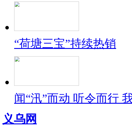
“荷塘三宝”持续热销
闻“汛”而动 听令而行
义乌网