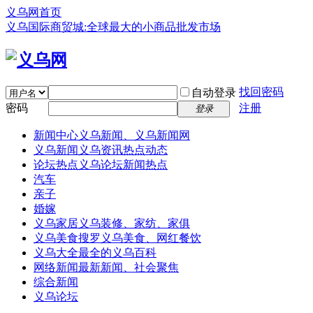
义乌网首页
义乌国际商贸城:全球最大的小商品批发市场
找回密码
自动登录
密码
注册
登录
新闻中心
义乌新闻、义乌新闻网
义乌新闻
义乌资讯热点动态
论坛热点
义乌论坛新闻热点
汽车
亲子
婚嫁
义乌家居
义乌装修、家纺、家俱
义乌美食
搜罗义乌美食、网红餐饮
义乌大全
最全的义乌百科
网络新闻
最新新闻、社会聚焦
综合新闻
义乌论坛