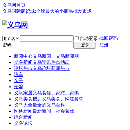
义乌网首页
义乌国际商贸城:全球最大的小商品批发市场
找回密码
自动登录
密码
注册
登录
新闻中心
义乌新闻、义乌新闻网
义乌新闻
义乌资讯热点动态
论坛热点
义乌论坛新闻热点
汽车
亲子
婚嫁
义乌家居
义乌装修、家纺、家俱
义乌美食
搜罗义乌美食、网红餐饮
义乌大全
最全的义乌百科
网络新闻
最新新闻、社会聚焦
综合新闻
义乌论坛