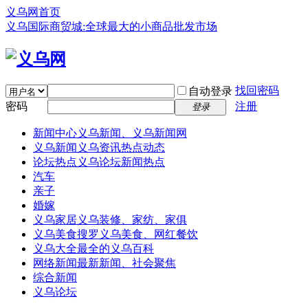
义乌网首页
义乌国际商贸城:全球最大的小商品批发市场
找回密码
自动登录
密码
注册
登录
新闻中心
义乌新闻、义乌新闻网
义乌新闻
义乌资讯热点动态
论坛热点
义乌论坛新闻热点
汽车
亲子
婚嫁
义乌家居
义乌装修、家纺、家俱
义乌美食
搜罗义乌美食、网红餐饮
义乌大全
最全的义乌百科
网络新闻
最新新闻、社会聚焦
综合新闻
义乌论坛