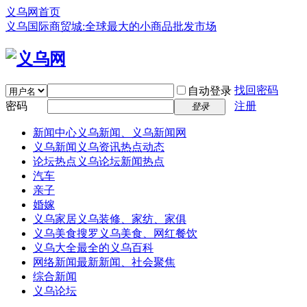
义乌网首页
义乌国际商贸城:全球最大的小商品批发市场
找回密码
自动登录
密码
注册
登录
新闻中心
义乌新闻、义乌新闻网
义乌新闻
义乌资讯热点动态
论坛热点
义乌论坛新闻热点
汽车
亲子
婚嫁
义乌家居
义乌装修、家纺、家俱
义乌美食
搜罗义乌美食、网红餐饮
义乌大全
最全的义乌百科
网络新闻
最新新闻、社会聚焦
综合新闻
义乌论坛