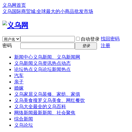
义乌网首页
义乌国际商贸城:全球最大的小商品批发市场
找回密码
自动登录
密码
注册
登录
新闻中心
义乌新闻、义乌新闻网
义乌新闻
义乌资讯热点动态
论坛热点
义乌论坛新闻热点
汽车
亲子
婚嫁
义乌家居
义乌装修、家纺、家俱
义乌美食
搜罗义乌美食、网红餐饮
义乌大全
最全的义乌百科
网络新闻
最新新闻、社会聚焦
综合新闻
义乌论坛