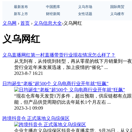
最新发布
中国图库
义乌市场
国际商贸
新车上市
财经新闻
女性话题
义乌楼市
义乌网
›
首页
›
义乌信息大全
›
义乌网红
义乌网红
义乌直播网红第一村直播带货行业现在情况怎么样了？
从无到有，从传统到转型，再从零星的线下月销量到一夜
货行业近年来发展迅速，加上疫情的“催化” ...
2023-8-7 16:21
日均诞生“老板”超500个 义乌电商行业开年就“狂飙”
“现在仓库每天发货1万多件，超出预期，供应链都有点
能，但产品供货周期仍比去年延长1个月左右 ...
2023-3-1 09:09
跨境抖音仓 正式落地义乌综保区
企业主播在义乌综保区抖音仓直播卖货。9月26日，从