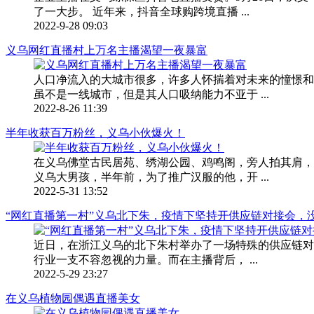
了一大步。 近年来，抖音全球购跨境直播 ...
2022-9-28 09:03
义乌网红直播村上万名主播渴望一夜暴富
人口净流入的大城市很多，许多人怀揣着对未来的憧憬和
虽不是一线城市，但是其人口吸纳能力不亚于 ...
2022-8-26 11:39
半年收获百万粉丝，义乌小伙爆火！
在义乌佛堂古民居苑、绣湖公园、鸡鸣阁，旁人拍其肩，
义乌大男孩，半年前，为了推广汉服的他，开 ...
2022-5-31 13:52
“网红直播第一村”义乌北下朱，疫情下坚持开供应链对接会，
近日，在浙江义乌的北下朱村举办了一场特殊的供应链对
行业一支不容忽视的力量。而在主播背后， ...
2022-5-29 23:27
在义乌植物园偶遇直播美女