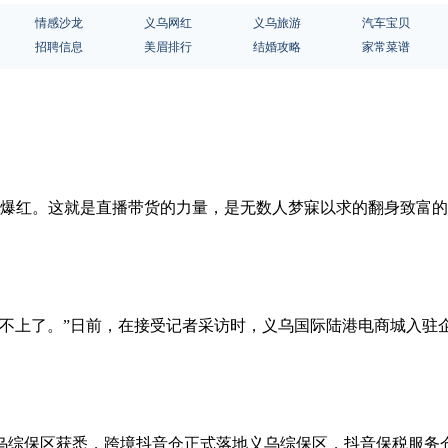
情感沙龙
义乌网红
义乌旅游
汽车宝贝
招聘信息
美眉排行
结婚攻略
家常菜谱
爆红。这就是直播带货的力量，是无数人梦寐以求的翻身致富的
跟不上了。”日前，在接受记者采访时，义乌国际陆港电商城入驻
义乌综保区获悉，跨境抖音仓正式落地义乌综保区，抖音保税服务