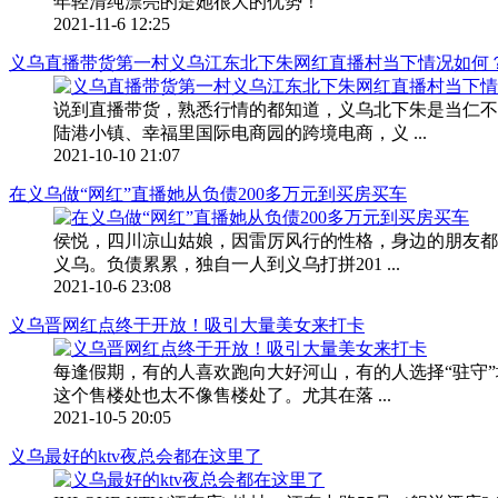
年轻清纯漂亮的是她很大的优势！
2021-11-6 12:25
义乌直播带货第一村义乌江东北下朱网红直播村当下情况如何
说到直播带货，熟悉行情的都知道，义乌北下朱是当仁不
陆港小镇、幸福里国际电商园的跨境电商，义 ...
2021-10-10 21:07
在义乌做“网红”直播她从负债200多万元到买房买车
侯悦，四川凉山姑娘，因雷厉风行的性格，身边的朋友都
义乌。负债累累，独自一人到义乌打拼201 ...
2021-10-6 23:08
义乌晋网红点终于开放！吸引大量美女来打卡
每逢假期，有的人喜欢跑向大好河山，有的人选择“驻守
这个售楼处也太不像售楼处了。尤其在落 ...
2021-10-5 20:05
义乌最好的ktv夜总会都在这里了