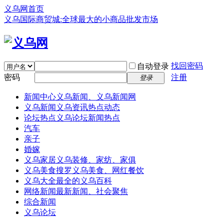
义乌网首页
义乌国际商贸城:全球最大的小商品批发市场
找回密码
自动登录
密码
注册
登录
新闻中心
义乌新闻、义乌新闻网
义乌新闻
义乌资讯热点动态
论坛热点
义乌论坛新闻热点
汽车
亲子
婚嫁
义乌家居
义乌装修、家纺、家俱
义乌美食
搜罗义乌美食、网红餐饮
义乌大全
最全的义乌百科
网络新闻
最新新闻、社会聚焦
综合新闻
义乌论坛