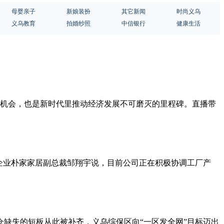
母婴亲子
新娘装扮
其它新闻
时尚义乌
义乌教育
拍婚纱照
中信银行
健康生活
机会，也是新时代里推动经济发展不可磨灭的里程碑。直播带
企业朴家家居副总裁邹翔宇说，目前公司正在积极协调工厂产
仓缺失的短板从此被补齐，义乌综保区向“一区发全网”目标迈出