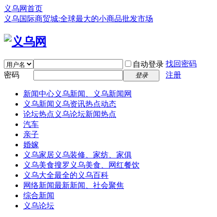
义乌网首页
义乌国际商贸城:全球最大的小商品批发市场
找回密码
自动登录
密码
注册
登录
新闻中心
义乌新闻、义乌新闻网
义乌新闻
义乌资讯热点动态
论坛热点
义乌论坛新闻热点
汽车
亲子
婚嫁
义乌家居
义乌装修、家纺、家俱
义乌美食
搜罗义乌美食、网红餐饮
义乌大全
最全的义乌百科
网络新闻
最新新闻、社会聚焦
综合新闻
义乌论坛