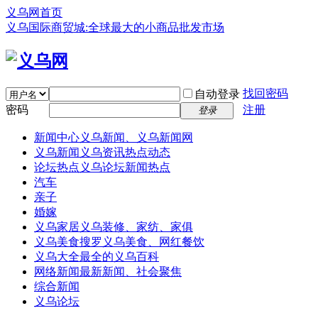
义乌网首页
义乌国际商贸城:全球最大的小商品批发市场
找回密码
自动登录
密码
注册
登录
新闻中心
义乌新闻、义乌新闻网
义乌新闻
义乌资讯热点动态
论坛热点
义乌论坛新闻热点
汽车
亲子
婚嫁
义乌家居
义乌装修、家纺、家俱
义乌美食
搜罗义乌美食、网红餐饮
义乌大全
最全的义乌百科
网络新闻
最新新闻、社会聚焦
综合新闻
义乌论坛