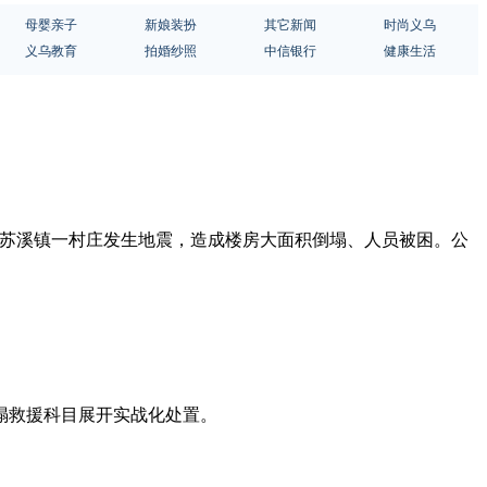
母婴亲子
新娘装扮
其它新闻
时尚义乌
义乌教育
拍婚纱照
中信银行
健康生活
模拟苏溪镇一村庄发生地震，造成楼房大面积倒塌、人员被困。公
塌救援科目展开实战化处置。