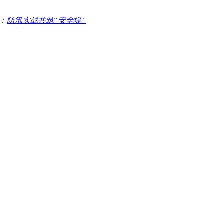
：
防汛实战共筑“安全堤”