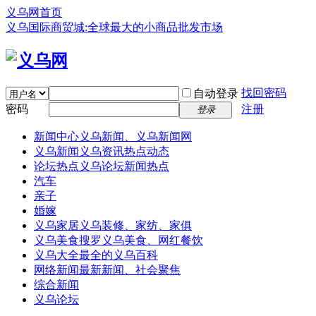
义乌网首页
义乌国际商贸城:全球最大的小商品批发市场
找回密码
自动登录
密码
注册
登录
新闻中心
义乌新闻、义乌新闻网
义乌新闻
义乌资讯热点动态
论坛热点
义乌论坛新闻热点
汽车
亲子
婚嫁
义乌家居
义乌装修、家纺、家俱
义乌美食
搜罗义乌美食、网红餐饮
义乌大全
最全的义乌百科
网络新闻
最新新闻、社会聚焦
综合新闻
义乌论坛