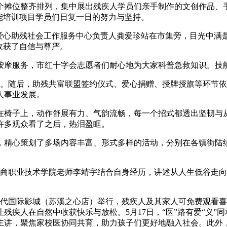
个摊位整齐排列，集中展出残疾人学员们亲手制作的文创作品、
能培训项目学员们日复一日的努力与坚持。
市爱心助残社会工作服务中心负责人龚爱珍站在市集旁，目光中满
收获了自信与尊严。
按摩服务，市红十字会志愿者们耐心地为大家科普急救知识。技能
幕。随后，助残共富联盟签约仪式、爱心捐赠、授牌授旗等环节
人事业发展。
在椅子上，动作舒展有力、气韵流畅，每一个招式都透出坚韧与
许多观众看了之后，热泪盈眶。
，精心策划了多场内容丰富、形式多样的活动，分别在各镇街陆
工商职业技术学院老师李靖宇结合自身经历，讲述从人生低谷走
时代国际影城（苏溪之心店）举行，残疾人及其家人可免费观看喜
残疾人在自然中收获快乐与放松。5月17日，“医”路有爱“义”
讲，聚焦家校医协同共育，助力孩子们更好地融入社会。此外，