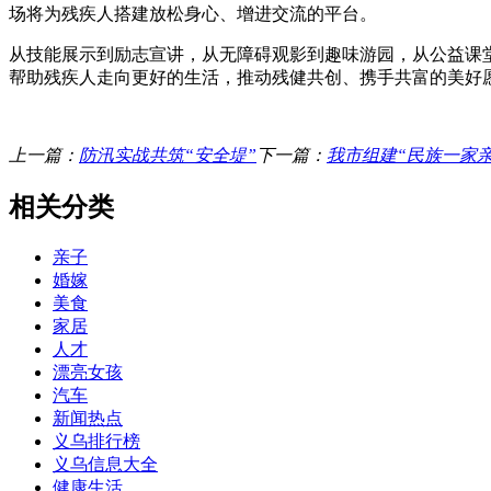
场将为残疾人搭建放松身心、增进交流的平台。
从技能展示到励志宣讲，从无障碍观影到趣味游园，从公益课
帮助残疾人走向更好的生活，推动残健共创、携手共富的美好
上一篇：
防汛实战共筑“安全堤”
下一篇：
我市组建“民族一家
相关分类
亲子
婚嫁
美食
家居
人才
漂亮女孩
汽车
新闻热点
义乌排行榜
义乌信息大全
健康生活