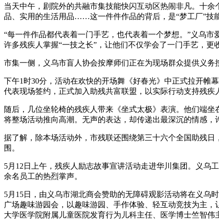
当天中午，剧院外的共融市集技能快闪互动区热闹非凡。十余
品、实用的生活用品……这一件件作品的背后，是“梦工厂”技
“每一件作品都代表着一门手艺，也代表着一个梦想。”义乌
许多残疾人掌握“一技之长”，让他们不仅学会了一门手艺，更
市集一侧，义乌市盲人协会按摩师们正在为现场群众提供义务
下午1时30分，活动在欢快的开场舞《好春光》中正式拉开帷
代表现场签约，正式加入助残共富联盟，以实际行动支持残疾
随后，几位坐轮椅的残疾人带来《坐式太极》表演。他们端坐
将整场活动推向高潮。无声的表达，却传递出最深沉的情感，
据了解，除本场活动外，市残联还围绕第三十六个全国助残日
围。
5月12日上午，残疾人励志故事宣讲活动走进华川集团。义乌
余名员工的热烈掌声。
5月15日，由义乌市湖北商会赞助的无障碍观影活动将在义乌
广场趣味游园会，以趣味游园、手作体验、轻互动竞技为主，让
大学医学院附属儿童医院发育行为儿科主任、医学博士竺智伟主