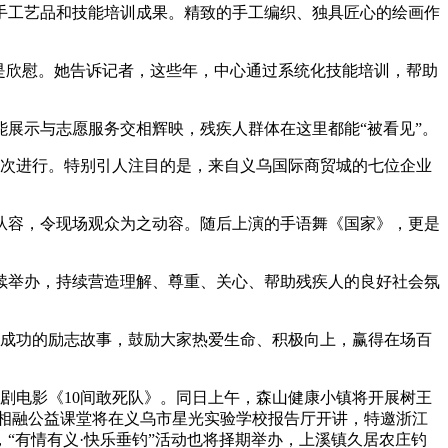
手工艺品和技能培训成果。精致的手工编织、独具匠心的绘画作
是欣慰。她告诉记者，这些年，中心通过系统化技能培训，帮助
展示与志愿服务交相辉映，残疾人群体在这里都能“被看见”。
依次进行。特别引人注目的是，来自义乌国际商贸城的七位企业
从容，令现场观众为之动容。随后上演的手语舞《国家》，更是
续举办，持续营造理解、尊重、关心、帮助残疾人的良好社会氛
向成功的励志故事，鼓励大家热爱生命、积极向上，赢得在场百
剧电影《10间敢死队》。同日上午，森山健康小镇将开展树王
同相融公益课堂将在义乌市星光实验学校报告厅开讲，特邀浙江
“有情有义·快乐垂钓”活动也将择期举办，上溪镇久居农庄钓