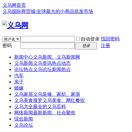
义乌网首页
义乌国际商贸城:全球最大的小商品批发市场
找回密码
自动登录
密码
注册
登录
新闻中心
义乌新闻、义乌新闻网
义乌新闻
义乌资讯热点动态
论坛热点
义乌论坛新闻热点
汽车
亲子
婚嫁
义乌家居
义乌装修、家纺、家俱
义乌美食
搜罗义乌美食、网红餐饮
义乌大全
最全的义乌百科
网络新闻
最新新闻、社会聚焦
综合新闻
义乌论坛