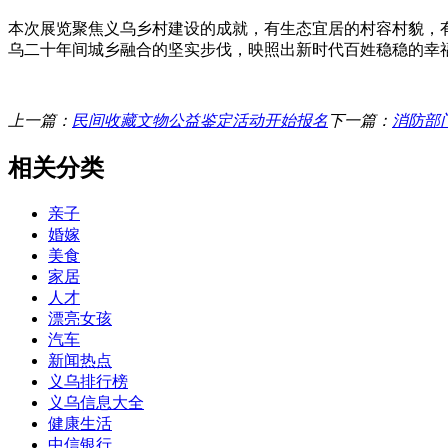
本次展览聚焦义乌乡村建设的成就，有生态宜居的村容村貌，
乌二十年间城乡融合的坚实步伐，映照出新时代百姓稳稳的幸
上一篇：
民间收藏文物公益鉴定活动开始报名
下一篇：
消防部
相关分类
亲子
婚嫁
美食
家居
人才
漂亮女孩
汽车
新闻热点
义乌排行榜
义乌信息大全
健康生活
中信银行