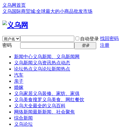
义乌网首页
义乌国际商贸城:全球最大的小商品批发市场
找回密码
自动登录
密码
注册
登录
新闻中心
义乌新闻、义乌新闻网
义乌新闻
义乌资讯热点动态
论坛热点
义乌论坛新闻热点
汽车
亲子
婚嫁
义乌家居
义乌装修、家纺、家俱
义乌美食
搜罗义乌美食、网红餐饮
义乌大全
最全的义乌百科
网络新闻
最新新闻、社会聚焦
综合新闻
义乌论坛