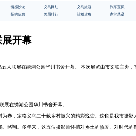
情感沙龙
义乌网红
义乌旅游
汽车宝贝
招聘信息
美眉排行
结婚攻略
家常菜谱
联展开幕
影作品五人联展在绣湖公园华川书舍开幕。 本次展览由市文联主
人联展在绣湖公园华川书舍开幕。
村为卷，定格义乌二十载乡村振兴的精彩蜕变。这也是我市摄影
鹏、骆翔。多年来，这五位摄影师怀揣对乡土的热爱、对时代的