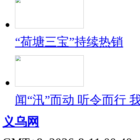
“荷塘三宝”持续热销
闻“汛”而动 听令而行
义乌网