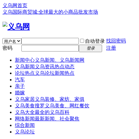
义乌网首页
义乌国际商贸城:全球最大的小商品批发市场
找回密码
自动登录
密码
注册
登录
新闻中心
义乌新闻、义乌新闻网
义乌新闻
义乌资讯热点动态
论坛热点
义乌论坛新闻热点
汽车
亲子
婚嫁
义乌家居
义乌装修、家纺、家俱
义乌美食
搜罗义乌美食、网红餐饮
义乌大全
最全的义乌百科
网络新闻
最新新闻、社会聚焦
综合新闻
义乌论坛