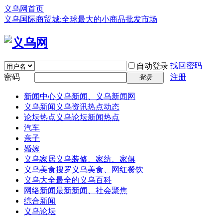
义乌网首页
义乌国际商贸城:全球最大的小商品批发市场
找回密码
自动登录
密码
注册
登录
新闻中心
义乌新闻、义乌新闻网
义乌新闻
义乌资讯热点动态
论坛热点
义乌论坛新闻热点
汽车
亲子
婚嫁
义乌家居
义乌装修、家纺、家俱
义乌美食
搜罗义乌美食、网红餐饮
义乌大全
最全的义乌百科
网络新闻
最新新闻、社会聚焦
综合新闻
义乌论坛