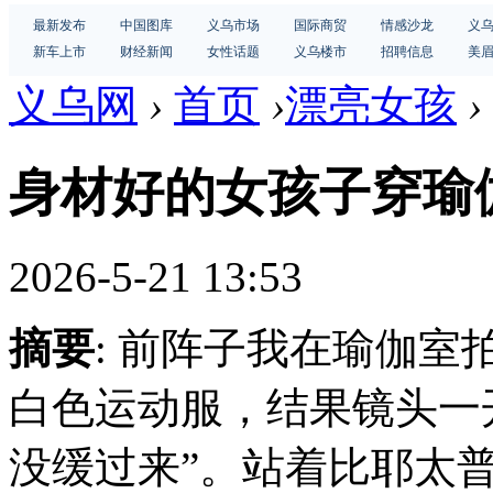
最新发布
中国图库
义乌市场
国际商贸
情感沙龙
义
新车上市
财经新闻
女性话题
义乌楼市
招聘信息
美
义乌网
›
首页
›
漂亮女孩
›
身材好的女孩子穿瑜
2026-5-21 13:53
摘要
: 前阵子我在瑜伽
白色运动服，结果镜头一
没缓过来”。站着比耶太