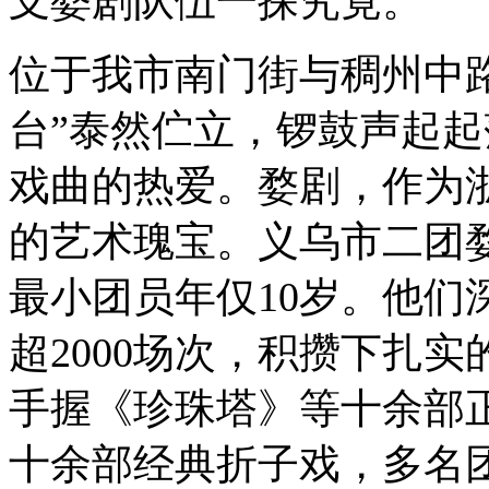
支婺剧队伍一探究竟。
位于我市南门街与稠州中
台”泰然伫立，锣鼓声起
戏曲的热爱。婺剧，作为
的艺术瑰宝。义乌市二团婺
最小团员年仅10岁。他们
超2000场次，积攒下扎
手握《珍珠塔》等十余部
十余部经典折子戏，多名