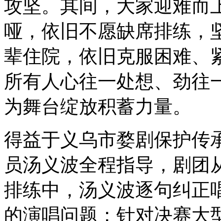
攻坚。其间，大家迎难而
哑，依旧不愿缺席排练，
辈住院，依旧克服困难、
所有人心往一处想、劲往
为舞台绽放积蓄力量。
得益于义乌市婺剧保护传
员汤义波全程指导，剧团
排练中，汤义波逐句纠正
的演唱问题；针对决赛大