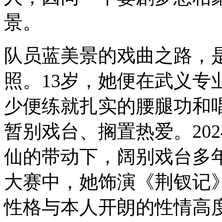
景。
队员蓝美景的戏曲之路，
照。13岁，她便在武义专
少便练就扎实的腰腿功和
暂别戏台、搁置热爱。20
仙的带动下，阔别戏台多年
大赛中，她饰演《荆钗记
性格与本人开朗的性情高