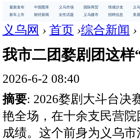
最新发布
中国图库
义乌市场
国际商贸
情感沙龙
义
新车上市
财经新闻
女性话题
义乌楼市
招聘信息
美
义乌网
›
首页
›
综合新闻
›
我市二团婺剧团这样“
2026-6-2 08:40
摘要
: 2026婺剧大斗
艳全场，在十余支民营院
成绩。这个前身为义乌市