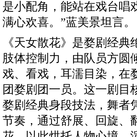
是小配角，能站在戏台唱
满心欢喜。”蓝美景坦言。
《天女散花》是婺剧经典
肢体控制力，由队员方圆
戏、看戏，耳濡目染，在
团婺剧团一员。这一剧目
婺剧经典身段技法，舞者
节奏，通过舒展、回旋、
花，以此烘托人物心境、