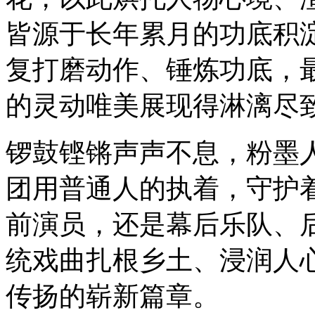
皆源于长年累月的功底积
复打磨动作、锤炼功底，
的灵动唯美展现得淋漓尽
锣鼓铿锵声声不息，粉墨
团用普通人的执着，守护
前演员，还是幕后乐队、
统戏曲扎根乡土、浸润人
传扬的崭新篇章。