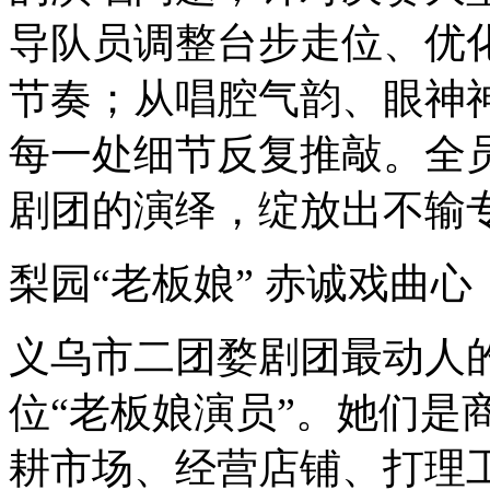
导队员调整台步走位、优
节奏；从唱腔气韵、眼神
每一处细节反复推敲。全
剧团的演绎，绽放出不输
梨园“老板娘” 赤诚戏曲心
义乌市二团婺剧团最动人
位“老板娘演员”。她们是
耕市场、经营店铺、打理