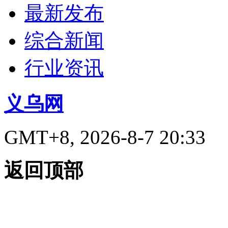
最新发布
综合新闻
行业资讯
义乌网
GMT+8, 2026-8-7 20:33
返回顶部