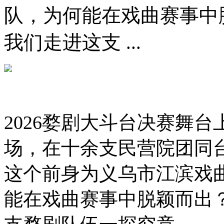
队，为何能在戏曲赛事中
我们走进这支 ...
2026婺剧大斗台决赛舞
场，在十余支民营院团同
这个前身为义乌市江滨戏
能在戏曲赛事中脱颖而出