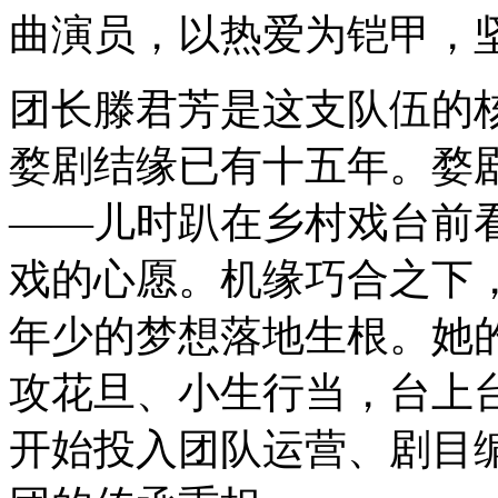
曲演员，以热爱为铠甲，
团长滕君芳是这支队伍的核
婺剧结缘已有十五年。婺
——儿时趴在乡村戏台前
戏的心愿。机缘巧合之下
年少的梦想落地生根。她
攻花旦、小生行当，台上
开始投入团队运营、剧目