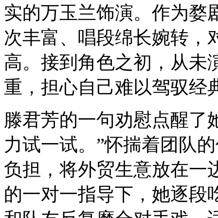
实的万玉兰饰演。作为婺
次丰富、唱段绵长婉转，
高。接到角色之初，从未
重，担心自己难以驾驭经
滕君芳的一句劝慰点醒了
力试一试。”怀揣着团队
负担，将外贸生意放在一
的一对一指导下，她逐段