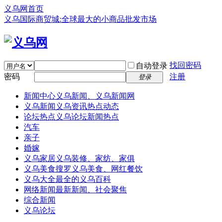
义乌网首页
义乌国际商贸城:全球最大的小商品批发市场
找回密码
自动登录
密码
注册
登录
新闻中心
义乌新闻、义乌新闻网
义乌新闻
义乌资讯热点动态
论坛热点
义乌论坛新闻热点
汽车
亲子
婚嫁
义乌家居
义乌装修、家纺、家俱
义乌美食
搜罗义乌美食、网红餐饮
义乌大全
最全的义乌百科
网络新闻
最新新闻、社会聚焦
综合新闻
义乌论坛