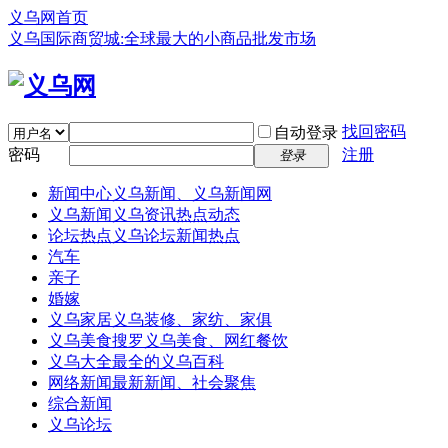
义乌网首页
义乌国际商贸城:全球最大的小商品批发市场
找回密码
自动登录
密码
注册
登录
新闻中心
义乌新闻、义乌新闻网
义乌新闻
义乌资讯热点动态
论坛热点
义乌论坛新闻热点
汽车
亲子
婚嫁
义乌家居
义乌装修、家纺、家俱
义乌美食
搜罗义乌美食、网红餐饮
义乌大全
最全的义乌百科
网络新闻
最新新闻、社会聚焦
综合新闻
义乌论坛