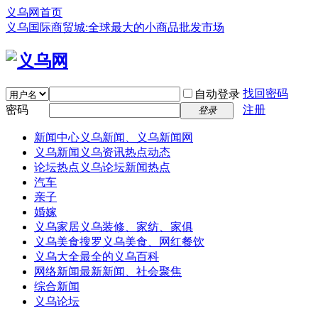
义乌网首页
义乌国际商贸城:全球最大的小商品批发市场
找回密码
自动登录
密码
注册
登录
新闻中心
义乌新闻、义乌新闻网
义乌新闻
义乌资讯热点动态
论坛热点
义乌论坛新闻热点
汽车
亲子
婚嫁
义乌家居
义乌装修、家纺、家俱
义乌美食
搜罗义乌美食、网红餐饮
义乌大全
最全的义乌百科
网络新闻
最新新闻、社会聚焦
综合新闻
义乌论坛