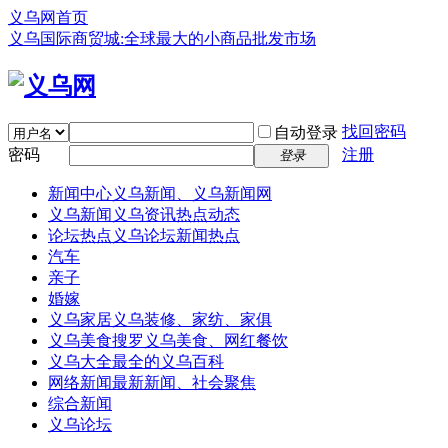
义乌网首页
义乌国际商贸城:全球最大的小商品批发市场
找回密码
自动登录
密码
注册
登录
新闻中心
义乌新闻、义乌新闻网
义乌新闻
义乌资讯热点动态
论坛热点
义乌论坛新闻热点
汽车
亲子
婚嫁
义乌家居
义乌装修、家纺、家俱
义乌美食
搜罗义乌美食、网红餐饮
义乌大全
最全的义乌百科
网络新闻
最新新闻、社会聚焦
综合新闻
义乌论坛