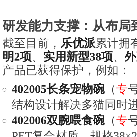
研发能力支撑：从布局
截至目前，
乐优派
累计拥
明2项
、
实用新型38项
、
外
产品已获得保护，例如：
402005长条宠物碗
（
专
号
结构设计解决多猫同时
402006双腕喂食碗
（
专
号
PET复合材质，规格38×2