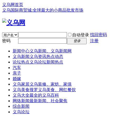
义乌网首页
义乌国际商贸城:全球最大的小商品批发市场
找回密码
自动登录
密码
注册
登录
新闻中心
义乌新闻、义乌新闻网
义乌新闻
义乌资讯热点动态
论坛热点
义乌论坛新闻热点
汽车
亲子
婚嫁
义乌家居
义乌装修、家纺、家俱
义乌美食
搜罗义乌美食、网红餐饮
义乌大全
最全的义乌百科
网络新闻
最新新闻、社会聚焦
综合新闻
义乌论坛