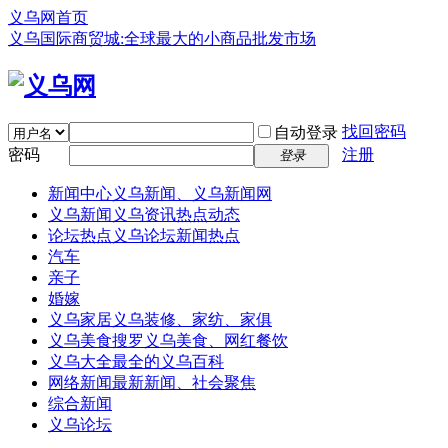
义乌网首页
义乌国际商贸城:全球最大的小商品批发市场
找回密码
自动登录
密码
注册
登录
新闻中心
义乌新闻、义乌新闻网
义乌新闻
义乌资讯热点动态
论坛热点
义乌论坛新闻热点
汽车
亲子
婚嫁
义乌家居
义乌装修、家纺、家俱
义乌美食
搜罗义乌美食、网红餐饮
义乌大全
最全的义乌百科
网络新闻
最新新闻、社会聚焦
综合新闻
义乌论坛