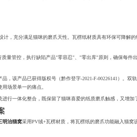
设计，充分满足猫咪的磨爪天性。瓦楞纸材质具有环保可降解的特
行质量管控，执行缺陷产品"零容忍"、"零出库"原则，确保每件
品，该产品已获得版权号（黔作登字-2021-F-00226141
使用场景单一的痛点。
统进行一体化整合，既保留了猫咪喜爱的纸质磨爪触感，又增加
案
32三明治猫窝
采用PV绒+瓦楞材质，将瓦楞纸的磨爪功能融入猫窝