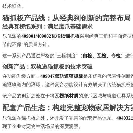
技术壁垒。
猫抓板产品线：从经典到创新的完整布局
经典瓦楞纸系列：满足磨爪基础需求
乐优派的
409001/409002瓦楞纸猫抓板
采用经典三角和平面造型
节能环保"的质量方针。
这一系列产品通过严格的"三检制度"（
自检、互检、专检
）进
创新产品：双轨道猫抓板的技术突破
在功能升级方面，
409047双轨道猫抓板
是乐优派的代表性创新产
追逐轨道内的滚球，这种复合功能设计有效解决了传统猫抓板
该产品的创新之处在于将
瓦楞纸材质
的磨爪区域与轨道玩具系
配套产品生态：构建完整宠物家居解决方
乐优派在猫抓板之外，还开发了完善的配套产品体系。
4040
现了企业对宠物生活场景的深度洞察。