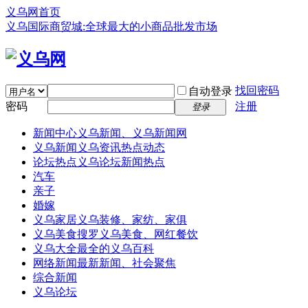
义乌网首页
义乌国际商贸城:全球最大的小商品批发市场
找回密码
自动登录
密码
注册
登录
新闻中心
义乌新闻、义乌新闻网
义乌新闻
义乌资讯热点动态
论坛热点
义乌论坛新闻热点
汽车
亲子
婚嫁
义乌家居
义乌装修、家纺、家俱
义乌美食
搜罗义乌美食、网红餐饮
义乌大全
最全的义乌百科
网络新闻
最新新闻、社会聚焦
综合新闻
义乌论坛