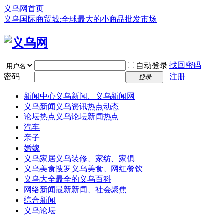
义乌网首页
义乌国际商贸城:全球最大的小商品批发市场
找回密码
自动登录
密码
注册
登录
新闻中心
义乌新闻、义乌新闻网
义乌新闻
义乌资讯热点动态
论坛热点
义乌论坛新闻热点
汽车
亲子
婚嫁
义乌家居
义乌装修、家纺、家俱
义乌美食
搜罗义乌美食、网红餐饮
义乌大全
最全的义乌百科
网络新闻
最新新闻、社会聚焦
综合新闻
义乌论坛