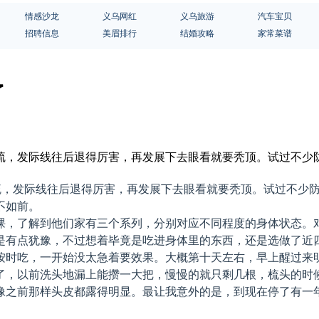
情感沙龙
义乌网红
义乌旅游
汽车宝贝
招聘信息
美眉排行
结婚攻略
家常菜谱
了
来越稀疏，发际线往后退得厉害，再发展下去眼看就要秃顶。试过不
稀疏，发际线往后退得厉害，再发展下去眼看就要秃顶。试过不少
不如前。
课，了解到他们家有三个系列，分别对应不同程度的身体状态。
是有点犹豫，不过想着毕竟是吃进身体里的东西，还是选做了近
按时吃，一开始没太急着要效果。大概第十天左右，早上醒过来
了，以前洗头地漏上能攒一大把，慢慢的就只剩几根，梳头的时
像之前那样头皮都露得明显。最让我意外的是，到现在停了有一