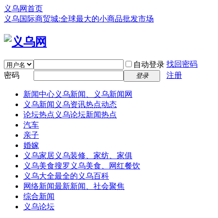
义乌网首页
义乌国际商贸城:全球最大的小商品批发市场
找回密码
自动登录
密码
注册
登录
新闻中心
义乌新闻、义乌新闻网
义乌新闻
义乌资讯热点动态
论坛热点
义乌论坛新闻热点
汽车
亲子
婚嫁
义乌家居
义乌装修、家纺、家俱
义乌美食
搜罗义乌美食、网红餐饮
义乌大全
最全的义乌百科
网络新闻
最新新闻、社会聚焦
综合新闻
义乌论坛