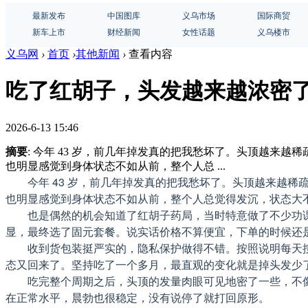
最新发布
中国图库
义乌市场
国际商贸
新车上市
财经新闻
女性话题
义乌楼市
义乌网
›
首页
›
其他新闻
›
查看内容
吃了红胡子，头发越来越浓密
2026-6-13 15:46
摘要
: 今年 43 岁，前几年掉发真的把我愁坏了。头顶越
也明显感觉到身体状态不如从前，整个人总 ...
今年 43 岁，前几年掉发真的把我愁坏了。头顶越来越
也明显感觉到身体状态不如从前，整个人总觉得发沉，状态大
也是偶然的机会知道了红胡子药局，当时特意做了不少功
显，最终选了固元套餐。说实话价格不算便宜，下单的时候还
收到货包装挺严实的，隐私保护做得不错。按照说明每天
态又回来了。坚持吃了一个多月，最直观的变化就是掉头发少
吃完整个周期之后，头顶的发量肉眼可见地密了一些，不
在正常水平，晨勃也很稳定，没有说停了就打回原形。