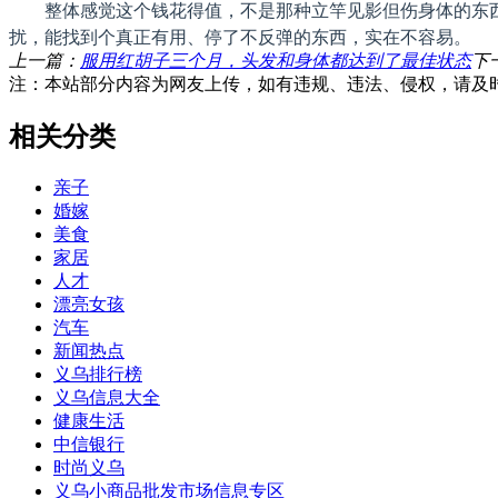
整体感觉这个钱花得值，不是那种立竿见影但伤身体的东
扰，能找到个真正有用、停了不反弹的东西，实在不容易。
上一篇：
服用红胡子三个月，头发和身体都达到了最佳状态
下
注：本站部分内容为网友上传，如有违规、违法、侵权，请及
相关分类
亲子
婚嫁
美食
家居
人才
漂亮女孩
汽车
新闻热点
义乌排行榜
义乌信息大全
健康生活
中信银行
时尚义乌
义乌小商品批发市场信息专区