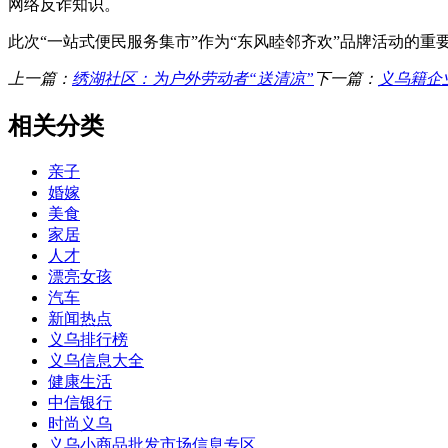
网络反诈知识。
此次“一站式便民服务集市”作为“东风睦邻齐欢”品牌活动的
上一篇：
绣湖社区：为户外劳动者“送清凉”
下一篇：
义乌籍企
相关分类
亲子
婚嫁
美食
家居
人才
漂亮女孩
汽车
新闻热点
义乌排行榜
义乌信息大全
健康生活
中信银行
时尚义乌
义乌小商品批发市场信息专区