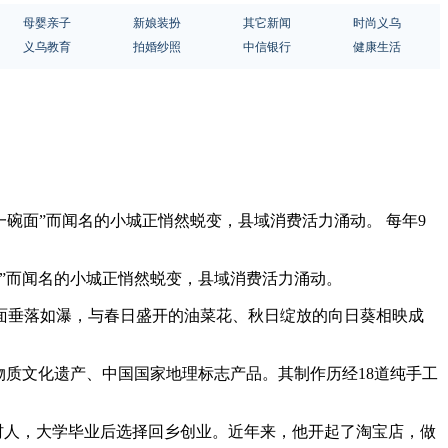
母婴亲子
新娘装扮
其它新闻
时尚义乌
义乌教育
拍婚纱照
中信银行
健康生活
碗面”而闻名的小城正悄然蜕变，县域消费活力涌动。 每年9
”而闻名的小城正悄然蜕变，县域消费活力涌动。
面垂落如瀑，与春日盛开的油菜花、秋日绽放的向日葵相映成
物质文化遗产、中国国家地理标志产品。其制作历经18道纯手工
村人，大学毕业后选择回乡创业。近年来，他开起了淘宝店，做