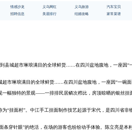
情感沙龙
义乌网红
义乌旅游
汽车宝贝
招聘信息
美眉排行
结婚攻略
家常菜谱
再到县城超市琳琅满目的全球鲜货……在四川盆地腹地，一座因“一
城超市琳琅满目的全球鲜货……在四川盆地腹地，一座因“一碗面
呈现一幅独特的景观——一排排民居鳞次栉比，房顶晾晒的银丝挂
称为“挂面村”。中江手工挂面制作技艺起源于宋代，是四川省非
“面条穿针眼”的绝活，在场的游客也纷纷动手体验。陈立亮是本