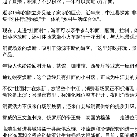
起了直播，积累了不少粉丝，一年可以卖近5万斤面。
返乡15年的陈立亮见证了家乡的巨变。近年来，中江县探索“非
集“吃住行游购娱”于一体的“乡村生活综合体”。
现在，走进“挂面村”，游客可以亲手参与和面、醒面、拉制，
日葵盛放时，还可体验乘坐小火车穿行于花田间，与大地景观
消费场景的焕新，吸引了源源不断的游客。“这里好吃好玩，景
产品。
年轻人也纷纷回村开店，茶馆、咖啡馆、西餐厅等业态一应俱全
通过蜕变焕新，这个曾经只有挂面的小村落，正成为中江县的文旅
不仅“挂面村”在焕新，放眼整个中江，消费新场景正不断涌现
动轮番上演；兴隆夜市里，标准化摊位整齐排开，夜间消费活力升腾
消费活力不仅来自场景焕新，还来自县域消费供给的提质升级
挪威的三文鱼刺身、俄罗斯的帝王蟹、泰国的榴莲……走进位
高端生鲜进县城得益于县级供应链、物流链和冷链配套的进一
业化冻库和全程冷链物流让生鲜损耗大幅降低。目前，阳光盛源已