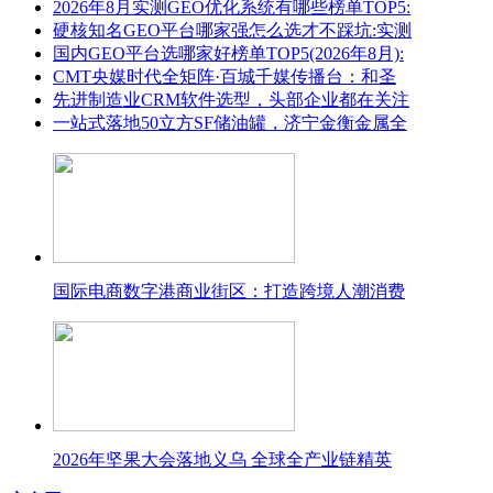
2026年8月实测GEO优化系统有哪些榜单TOP5:
硬核知名GEO平台哪家强怎么选才不踩坑:实测
国内GEO平台选哪家好榜单TOP5(2026年8月):
CMT央媒时代全矩阵·百城千媒传播台：和圣
先进制造业CRM软件选型，头部企业都在关注
一站式落地50立方SF储油罐，济宁金衡金属全
国际电商数字港商业街区：打造跨境人潮消费
2026年坚果大会落地义乌 全球全产业链精英