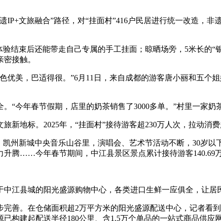
遗IP+文旅融合”路径，对“挂面村”416户民居进行统一改造
体验结束后还能带走自己专属的手工挂面；晾晒场旁，5米长的“银
亲密接触。
色优美，巴适得很。”6月11日，来自成都的游客唐小丽和五个姐
。“今年春节假期，店里的奶茶销售了3000多单。”村里一家
新地标。2025年，“挂面村”接待游客超230万人次，拉动消费
：凯州新城中央音乐山谷里，演唱会、艺术节活动不断，30岁以下
……今年春节期间，中江县景区景点累计接待游客140.69万人
。
于中江县城的阳光盛源购物中心，各类进口生鲜一应俱全，让居民
步完善。在仓储面积超2万平方米的阳光盛源配送中心，记者看
构建起配送半径180公里、含1.5万个单品的一站式商品供应