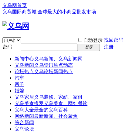
义乌网首页
义乌国际商贸城:全球最大的小商品批发市场
找回密码
自动登录
密码
注册
登录
新闻中心
义乌新闻、义乌新闻网
义乌新闻
义乌资讯热点动态
论坛热点
义乌论坛新闻热点
汽车
亲子
婚嫁
义乌家居
义乌装修、家纺、家俱
义乌美食
搜罗义乌美食、网红餐饮
义乌大全
最全的义乌百科
网络新闻
最新新闻、社会聚焦
综合新闻
义乌论坛