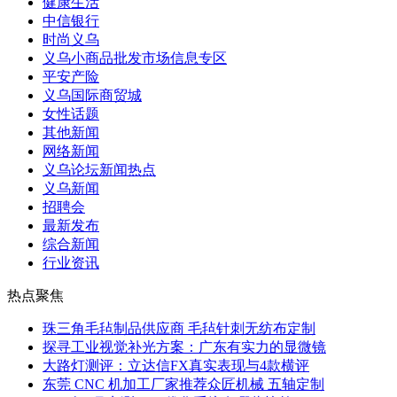
健康生活
中信银行
时尚义乌
义乌小商品批发市场信息专区
平安产险
义乌国际商贸城
女性话题
其他新闻
网络新闻
义乌论坛新闻热点
义乌新闻
招聘会
最新发布
综合新闻
行业资讯
热点聚焦
珠三角毛毡制品供应商 毛毡针刺无纺布定制
探寻工业视觉补光方案：广东有实力的显微镜
大路灯测评：立达信FX真实表现与4款横评
东莞 CNC 机加工厂家推荐众匠机械 五轴定制