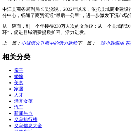
中江县商务局副局长吴浇说，2022年以来，依托县域商业建
分中心，畅通了商贸流通“最后一公里”，进一步激发下沉市场
从一碗面，到一个年接待230万人次的文旅IP；从一个县域配
环”，促进县域消费提质扩容、活力迸发。
上一篇：
小城烟火升腾中的活力脉动
下一篇：
一球小胜海地 苏
相关分类
亲子
婚嫁
美食
家居
人才
漂亮女孩
汽车
新闻热点
义乌排行榜
义乌信息大全