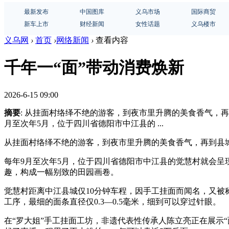
最新发布
中国图库
义乌市场
国际商贸
新车上市
财经新闻
女性话题
义乌楼市
义乌网
›
首页
›
网络新闻
›
查看内容
千年一“面”带动消费焕新
2026-6-15 09:00
摘要
: 从挂面村络绎不绝的游客，到夜市里升腾的美食香气，
月至次年5月，位于四川省德阳市中江县的 ...
从挂面村络绎不绝的游客，到夜市里升腾的美食香气，再到县
每年9月至次年5月，位于四川省德阳市中江县的觉慧村就会
趣，构成一幅别致的田园画卷。
觉慧村距离中江县城仅10分钟车程，因手工挂面而闻名，又被
工序，最细的面条直径仅0.3—0.5毫米，细到可以穿过针眼。
在“罗大姐”手工挂面工坊，非遗代表性传承人陈立亮正在展示