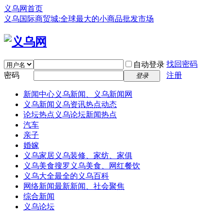
义乌网首页
义乌国际商贸城:全球最大的小商品批发市场
找回密码
自动登录
密码
注册
登录
新闻中心
义乌新闻、义乌新闻网
义乌新闻
义乌资讯热点动态
论坛热点
义乌论坛新闻热点
汽车
亲子
婚嫁
义乌家居
义乌装修、家纺、家俱
义乌美食
搜罗义乌美食、网红餐饮
义乌大全
最全的义乌百科
网络新闻
最新新闻、社会聚焦
综合新闻
义乌论坛