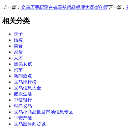
上一篇：
义乌工商职院在省高校思政微课大赛创佳绩
下一篇：
相关分类
亲子
婚嫁
美食
家居
人才
漂亮女孩
汽车
新闻热点
义乌排行榜
义乌信息大全
健康生活
中信银行
时尚义乌
义乌小商品批发市场信息专区
平安产险
义乌国际商贸城