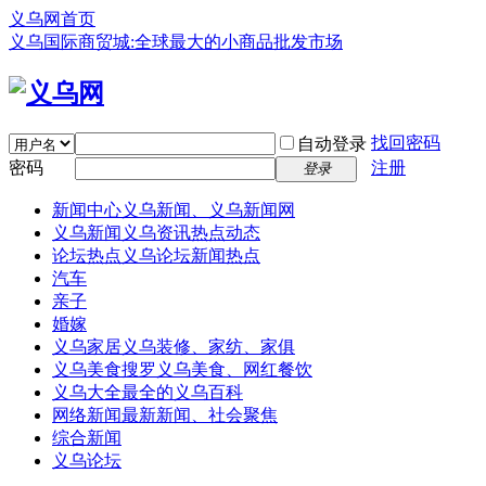
义乌网首页
义乌国际商贸城:全球最大的小商品批发市场
找回密码
自动登录
密码
注册
登录
新闻中心
义乌新闻、义乌新闻网
义乌新闻
义乌资讯热点动态
论坛热点
义乌论坛新闻热点
汽车
亲子
婚嫁
义乌家居
义乌装修、家纺、家俱
义乌美食
搜罗义乌美食、网红餐饮
义乌大全
最全的义乌百科
网络新闻
最新新闻、社会聚焦
综合新闻
义乌论坛