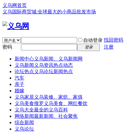
义乌网首页
义乌国际商贸城:全球最大的小商品批发市场
找回密码
自动登录
密码
注册
登录
新闻中心
义乌新闻、义乌新闻网
义乌新闻
义乌资讯热点动态
论坛热点
义乌论坛新闻热点
汽车
亲子
婚嫁
义乌家居
义乌装修、家纺、家俱
义乌美食
搜罗义乌美食、网红餐饮
义乌大全
最全的义乌百科
网络新闻
最新新闻、社会聚焦
综合新闻
义乌论坛