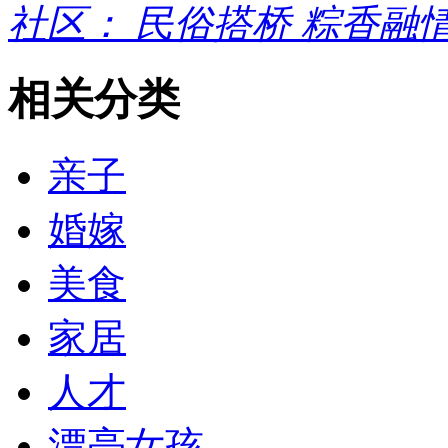
社区： 民俗搭桥 粽香融
相关分类
亲子
婚嫁
美食
家居
人才
漂亮女孩