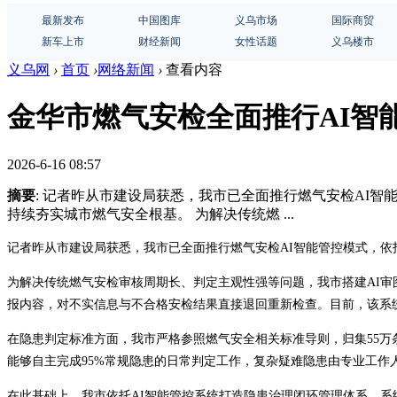
最新发布
中国图库
义乌市场
国际商贸
新车上市
财经新闻
女性话题
义乌楼市
义乌网
›
首页
›
网络新闻
›
查看内容
金华市燃气安检全面推行AI智
2026-6-16 08:57
摘要
: 记者昨从市建设局获悉，我市已全面推行燃气安检AI
持续夯实城市燃气安全根基。 为解决传统燃 ...
记者昨从市建设局获悉，我市已全面推行燃气安检AI智能管控模式，
为解决传统燃气安检审核周期长、判定主观性强等问题，我市搭建AI
报内容，对不实信息与不合格安检结果直接退回重新检查。目前，该系统
在隐患判定标准方面，我市严格参照燃气安全相关标准导则，归集55万条
能够自主完成95%常规隐患的日常判定工作，复杂疑难隐患由专业工
在此基础上，我市依托AI智能管控系统打造隐患治理闭环管理体系。