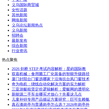
义乌国际商贸城
女性话题
其他新闻
网络新闻
义乌论坛新闻热点
义乌新闻
招聘会
最新发布
综合新闻
行业资讯
热点聚焦
2026 剑桥 STEP 考试内容解析：星屿国际教
双嘉机械：食用菌工厂化装备的智能升级路径
厦门封阳台门窗选哪家？沿海抗台风门窗技术
奇为电机：绕线自动化解决方案的实力解析
三亚游艇租赁定价逻辑解析：爱艇网的透明化
新能源二手车去哪买才放心？先看这几点
儿童补锌专用产品循证方案研究：巨可生赖氨
真石漆岗亭与普通岗亭怎么选？2026年岗亭外