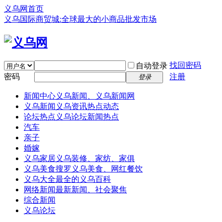
义乌网首页
义乌国际商贸城:全球最大的小商品批发市场
找回密码
自动登录
密码
注册
登录
新闻中心
义乌新闻、义乌新闻网
义乌新闻
义乌资讯热点动态
论坛热点
义乌论坛新闻热点
汽车
亲子
婚嫁
义乌家居
义乌装修、家纺、家俱
义乌美食
搜罗义乌美食、网红餐饮
义乌大全
最全的义乌百科
网络新闻
最新新闻、社会聚焦
综合新闻
义乌论坛