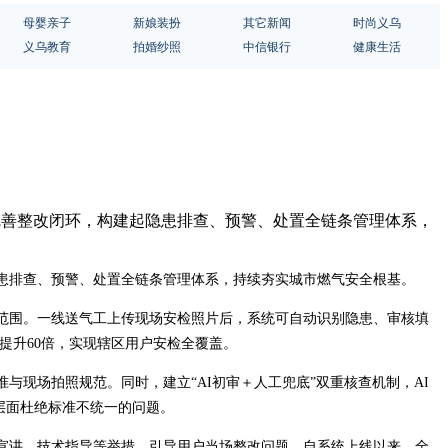
母婴亲子
新娘装扮
其它新闻
时尚义乌
义乌教育
拍婚纱照
中信银行
健康生活
完善整改闭环，构建起隐患排查、预警、处置全链条管理体系，
患排查、预警、处置全链条管理体系，持续夯实城市燃气安全根基。
范围。一线送气工上传现场安检照片后，系统可自动识别隐患、审核填
提升60倍，实现辖区用户安检全覆盖。
与现场拍照规范。同时，建立“AI初审＋人工兜底”双重核查机制，AI
层面杜绝标准不统一的问题。
宣讲、技术指导等举措，引导用户当场整改问题。自系统上线以来，全