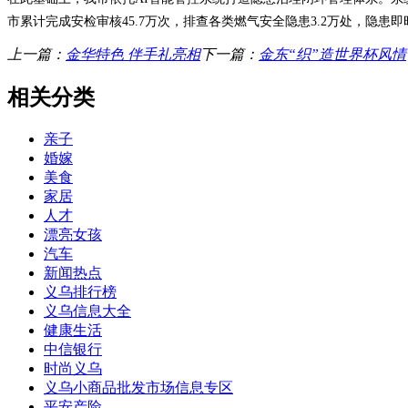
市累计完成安检审核45.7万次，排查各类燃气安全隐患3.2万处，隐患
上一篇：
金华特色 伴手礼亮相
下一篇：
金东“织”造世界杯风情
相关分类
亲子
婚嫁
美食
家居
人才
漂亮女孩
汽车
新闻热点
义乌排行榜
义乌信息大全
健康生活
中信银行
时尚义乌
义乌小商品批发市场信息专区
平安产险