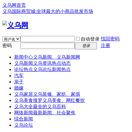
义乌网首页
义乌国际商贸城:全球最大的小商品批发市场
找回密码
自动登录
密码
注册
登录
新闻中心
义乌新闻、义乌新闻网
义乌新闻
义乌资讯热点动态
论坛热点
义乌论坛新闻热点
汽车
亲子
婚嫁
义乌家居
义乌装修、家纺、家俱
义乌美食
搜罗义乌美食、网红餐饮
义乌大全
最全的义乌百科
网络新闻
最新新闻、社会聚焦
综合新闻
义乌论坛