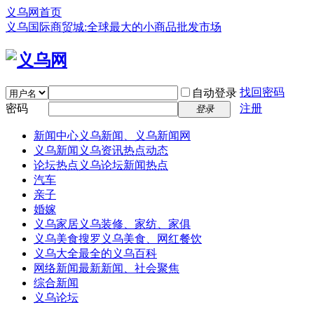
义乌网首页
义乌国际商贸城:全球最大的小商品批发市场
找回密码
自动登录
密码
注册
登录
新闻中心
义乌新闻、义乌新闻网
义乌新闻
义乌资讯热点动态
论坛热点
义乌论坛新闻热点
汽车
亲子
婚嫁
义乌家居
义乌装修、家纺、家俱
义乌美食
搜罗义乌美食、网红餐饮
义乌大全
最全的义乌百科
网络新闻
最新新闻、社会聚焦
综合新闻
义乌论坛