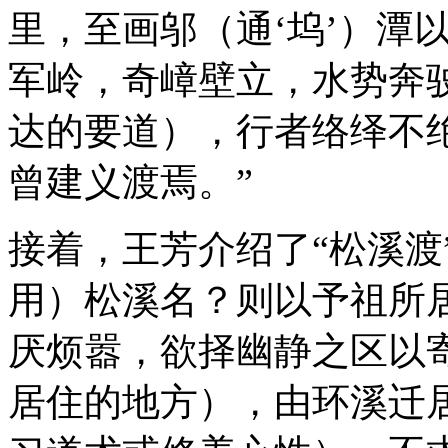
里，至画邬（通‘坞’）潭
军岭，奇嶂壁立，水势奔
达的要道），行者络绎不
曾建义渡焉。”
接着，王芳介绍了“松溪渡
用）松溪名？则以予祖所
厌烦嚣，欲择幽静之区以
居住的地方），由环溪迁