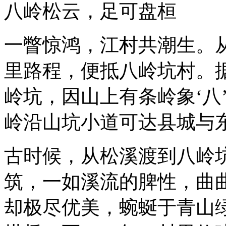
八岭松云，足可盘桓
一瞥惊鸿，江村共潮生。
里路程，便抵八岭坑村。
岭坑，因山上有条岭象‘八
岭沿山坑小道可达县城与东
古时候，从松溪渡到八岭
筑，一如溪流的脾性，曲
却极尽优美，蜿蜒于青山