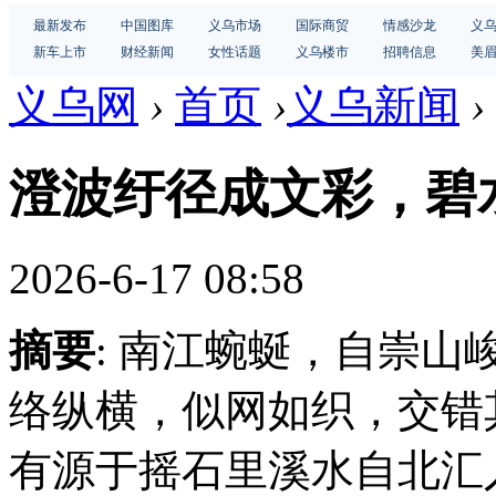
最新发布
中国图库
义乌市场
国际商贸
情感沙龙
义
新车上市
财经新闻
女性话题
义乌楼市
招聘信息
美
义乌网
›
首页
›
义乌新闻
›
澄波纡径成文彩，碧
2026-6-17 08:58
摘要
: 南江蜿蜒，自崇
络纵横，似网如织，交错
有源于摇石里溪水自北汇