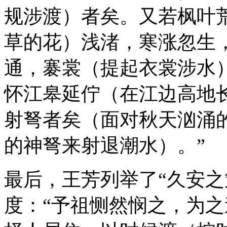
规涉渡）者矣。又若枫叶
草的花）浅渚，寒涨忽生
通，褰裳（提起衣裳涉水
怀江皋延佇（在江边高地
射弩者矣（面对秋天汹涌
的神弩来射退潮水）。”
最后，王芳列举了“久安之
度：“予祖恻然悯之，为