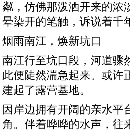
粼，仿佛那泼洒开来的浓
晕染开的笔触，诉说着千
烟雨南江，焕新坑口
南江行至坑口段，河道骤
此便陡然湍急起来。或许
建起了露营基地。
因岸边拥有开阔的亲水平
角。伴着哗哗的水声，往