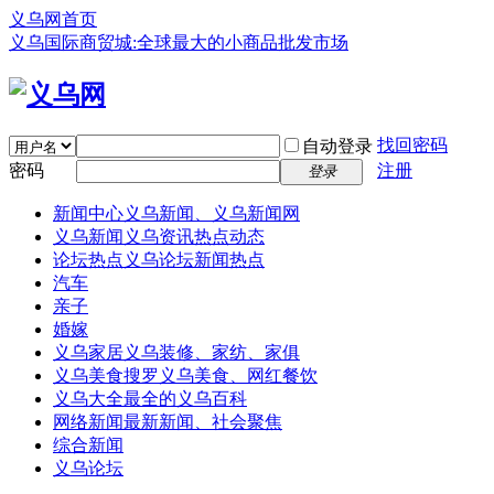
义乌网首页
义乌国际商贸城:全球最大的小商品批发市场
找回密码
自动登录
密码
注册
登录
新闻中心
义乌新闻、义乌新闻网
义乌新闻
义乌资讯热点动态
论坛热点
义乌论坛新闻热点
汽车
亲子
婚嫁
义乌家居
义乌装修、家纺、家俱
义乌美食
搜罗义乌美食、网红餐饮
义乌大全
最全的义乌百科
网络新闻
最新新闻、社会聚焦
综合新闻
义乌论坛