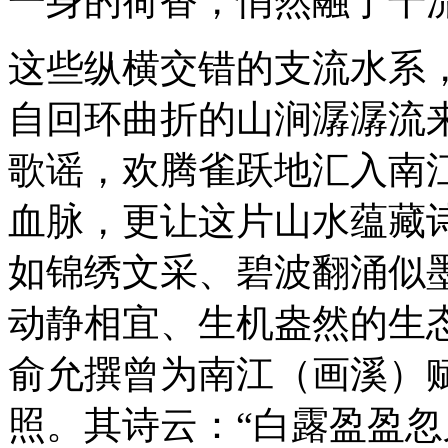
一身的荷香，悄然融于干
这些纵横交错的支流水系
自回环曲折的山涧潺潺流
歌谣，欢腾雀跃地汇入南
血脉，更让这片山水蕴藏
如锦绣文采、碧波翻涌似
动静相宜、生机盎然的生
俞允撰曾为南江（画溪）
照。其诗云：“白露盈盈