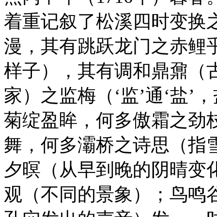
着重记叙了松溪四时变换
漫，其有跳跃龙门之赤鲤
样子），其有调和鼎鼐（
家）之监梅（‘监’通‘盐
菊绽盈眸，何多傲霜之劲
舞，何多灞桥之诗思（指
夕暝（从早到晚的阴晴变
观（不同的景象）；鸟鸣